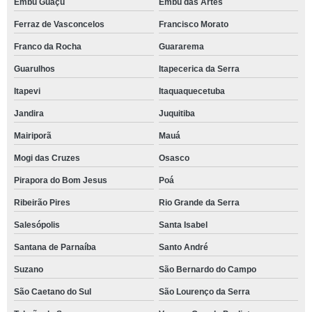
Embu Guaçú
Embu das Artes
Ferraz de Vasconcelos
Francisco Morato
Franco da Rocha
Guararema
Guarulhos
Itapecerica da Serra
Itapevi
Itaquaquecetuba
Jandira
Juquitiba
Mairiporã
Mauá
Mogi das Cruzes
Osasco
Pirapora do Bom Jesus
Poá
Ribeirão Pires
Rio Grande da Serra
Salesópolis
Santa Isabel
Santana de Parnaíba
Santo André
Suzano
São Bernardo do Campo
São Caetano do Sul
São Lourenço da Serra