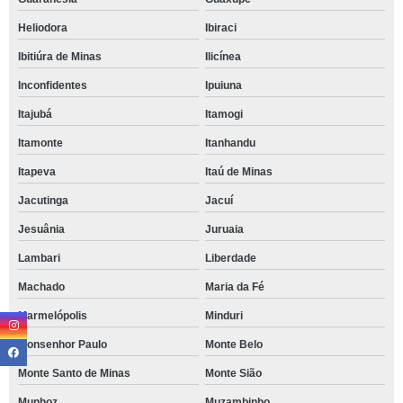
Heliodora
Ibiraci
Ibitiúra de Minas
Ilicínea
Inconfidentes
Ipuiuna
Itajubá
Itamogi
Itamonte
Itanhandu
Itapeva
Itaú de Minas
Jacutinga
Jacuí
Jesuânia
Juruaia
Lambari
Liberdade
Machado
Maria da Fé
Marmelópolis
Minduri
Monsenhor Paulo
Monte Belo
Monte Santo de Minas
Monte Sião
Munhoz
Muzambinho