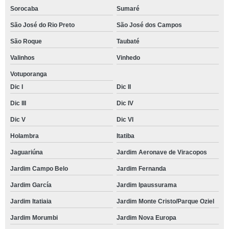
Sorocaba
Sumaré
São José do Rio Preto
São José dos Campos
São Roque
Taubaté
Valinhos
Vinhedo
Votuporanga
Dic I
Dic II
Dic III
Dic IV
Dic V
Dic VI
Holambra
Itatiba
Jaguariúna
Jardim Aeronave de Viracopos
Jardim Campo Belo
Jardim Fernanda
Jardim García
Jardim Ipaussurama
Jardim Itatiaia
Jardim Monte Cristo/Parque Oziel
Jardim Morumbi
Jardim Nova Europa