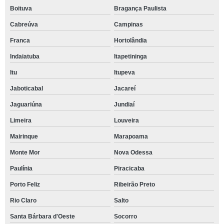
Boituva
Bragança Paulista
Cabreúva
Campinas
Franca
Hortolândia
Indaiatuba
Itapetininga
Itu
Itupeva
Jaboticabal
Jacareí
Jaguariúna
Jundiaí
Limeira
Louveira
Mairinque
Marapoama
Monte Mor
Nova Odessa
Paulínia
Piracicaba
Porto Feliz
Ribeirão Preto
Rio Claro
Salto
Santa Bárbara d'Oeste
Socorro