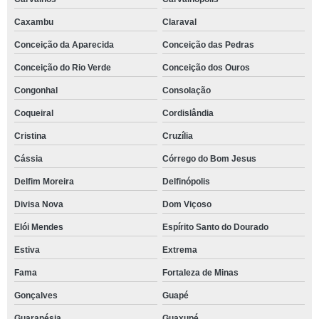
Caxambu
Claraval
Conceição da Aparecida
Conceição das Pedras
Conceição do Rio Verde
Conceição dos Ouros
Congonhal
Consolação
Coqueiral
Cordislândia
Cristina
Cruzília
Cássia
Córrego do Bom Jesus
Delfim Moreira
Delfinópolis
Divisa Nova
Dom Viçoso
Elói Mendes
Espírito Santo do Dourado
Estiva
Extrema
Fama
Fortaleza de Minas
Gonçalves
Guapé
Guaranésia
Guaxupé