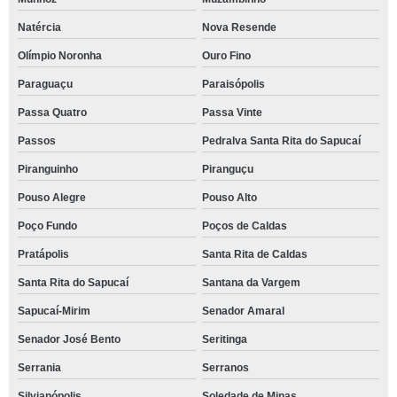
Natércia
Nova Resende
Olímpio Noronha
Ouro Fino
Paraguaçu
Paraisópolis
Passa Quatro
Passa Vinte
Passos
Pedralva Santa Rita do Sapucaí
Piranguinho
Piranguçu
Pouso Alegre
Pouso Alto
Poço Fundo
Poços de Caldas
Pratápolis
Santa Rita de Caldas
Santa Rita do Sapucaí
Santana da Vargem
Sapucaí-Mirim
Senador Amaral
Senador José Bento
Seritinga
Serrania
Serranos
Silvianópolis
Soledade de Minas