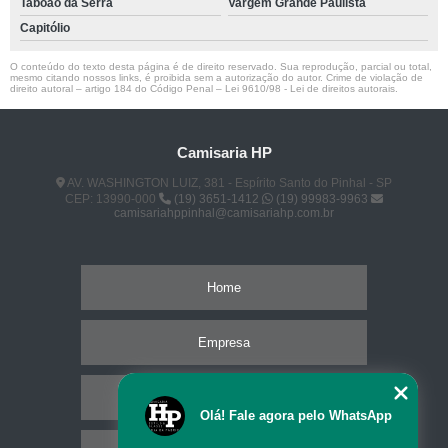
Taboão da Serra
Vargem Grande Paulista
Capitólio
O conteúdo do texto desta página é de direito reservado. Sua reprodução, parcial ou total,
mesmo citando nossos links, é proibida sem a autorização do autor. Crime de violação de
direito autoral – artigo 184 do Código Penal –
Lei 9610/98 - Lei de direitos autorais
.
Camisaria HP
AV. WASHINGTON LUIZ, 381 - Espírito Santo do Pinhal - SP
CEP: 13990-000
(19) 3651-1412
(19) 99983-9963
camisariahppinhal@camisariahp.com.br
Home
Empresa
Missão
Olá! Fale agora pelo WhatsApp