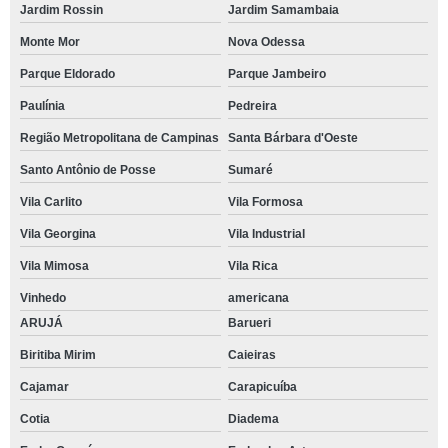
Jardim Rossin
Jardim Samambaia
Monte Mor
Nova Odessa
Parque Eldorado
Parque Jambeiro
Paulínia
Pedreira
Região Metropolitana de Campinas
Santa Bárbara d'Oeste
Santo Antônio de Posse
Sumaré
Vila Carlito
Vila Formosa
Vila Georgina
Vila Industrial
Vila Mimosa
Vila Rica
Vinhedo
americana
ARUJÁ
Barueri
Biritiba Mirim
Caieiras
Cajamar
Carapicuíba
Cotia
Diadema