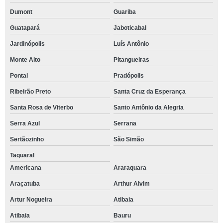
Dumont
Guariba
Guatapará
Jaboticabal
Jardinópolis
Luís Antônio
Monte Alto
Pitangueiras
Pontal
Pradópolis
Ribeirão Preto
Santa Cruz da Esperança
Santa Rosa de Viterbo
Santo Antônio da Alegria
Serra Azul
Serrana
Sertãozinho
São Simão
Taquaral
Americana
Araraquara
Araçatuba
Arthur Alvim
Artur Nogueira
Atibaia
Atibaia
Bauru