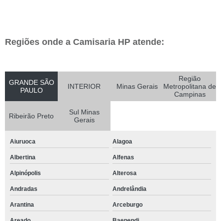
Regiões onde a Camisaria HP atende:
Região
GRANDE SÃO
INTERIOR
Minas Gerais
Metropolitana de
PAULO
Campinas
Sul Minas
Ribeirão Preto
Gerais
Aiuruoca
Alagoa
Albertina
Alfenas
Alpinópolis
Alterosa
Andradas
Andrelândia
Arantina
Arceburgo
Areado
Baependi