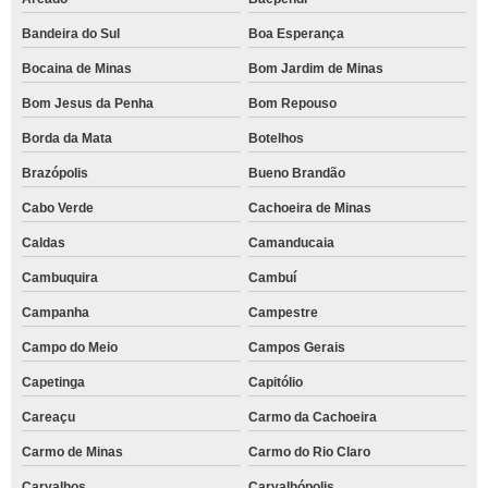
Bandeira do Sul
Boa Esperança
Bocaina de Minas
Bom Jardim de Minas
Bom Jesus da Penha
Bom Repouso
Borda da Mata
Botelhos
Brazópolis
Bueno Brandão
Cabo Verde
Cachoeira de Minas
Caldas
Camanducaia
Cambuquira
Cambuí
Campanha
Campestre
Campo do Meio
Campos Gerais
Capetinga
Capitólio
Careaçu
Carmo da Cachoeira
Carmo de Minas
Carmo do Rio Claro
Carvalhos
Carvalhópolis