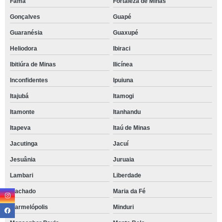
Fama
Fortaleza de Minas
Gonçalves
Guapé
Guaranésia
Guaxupé
Heliodora
Ibiraci
Ibitiúra de Minas
Ilicínea
Inconfidentes
Ipuiuna
Itajubá
Itamogi
Itamonte
Itanhandu
Itapeva
Itaú de Minas
Jacutinga
Jacuí
Jesuânia
Juruaia
Lambari
Liberdade
Machado
Maria da Fé
Marmelópolis
Minduri