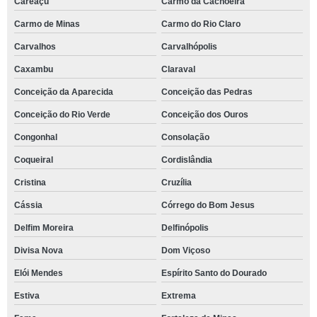
Careaçu
Carmo da Cachoeira
Carmo de Minas
Carmo do Rio Claro
Carvalhos
Carvalhópolis
Caxambu
Claraval
Conceição da Aparecida
Conceição das Pedras
Conceição do Rio Verde
Conceição dos Ouros
Congonhal
Consolação
Coqueiral
Cordislândia
Cristina
Cruzília
Cássia
Córrego do Bom Jesus
Delfim Moreira
Delfinópolis
Divisa Nova
Dom Viçoso
Elói Mendes
Espírito Santo do Dourado
Estiva
Extrema