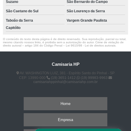
Suzano
São Bernardo do Campo
São Caetano do Sul
São Lourenço da Serra
Taboão da Serra
Vargem Grande Paulista
Capitólio
O conteúdo do texto desta página é de direito reservado. Sua reprodução, parcial ou total,
mesmo citando nossos links, é proibida sem a autorização do autor. Crime de violação de
direito autoral – artigo 184 do Código Penal –
Lei 9610/98 - Lei de direitos autorais
.
Camisaria HP
AV. WASHINGTON LUIZ, 381 - Espírito Santo do Pinhal - SP
CEP: 13990-000
(19) 3651-1412
(19) 99983-9963
camisariahppinhal@camisariahp.com.br
Home
Empresa