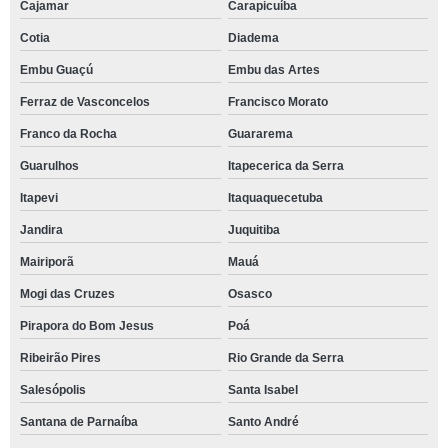
Cajamar
Carapicuíba
Cotia
Diadema
Embu Guaçú
Embu das Artes
Ferraz de Vasconcelos
Francisco Morato
Franco da Rocha
Guararema
Guarulhos
Itapecerica da Serra
Itapevi
Itaquaquecetuba
Jandira
Juquitiba
Mairiporã
Mauá
Mogi das Cruzes
Osasco
Pirapora do Bom Jesus
Poá
Ribeirão Pires
Rio Grande da Serra
Salesópolis
Santa Isabel
Santana de Parnaíba
Santo André