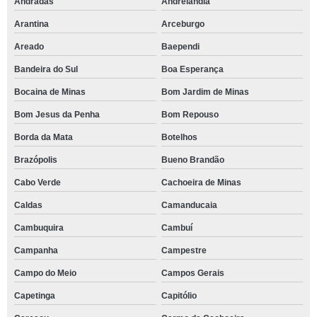
Andradas
Andrelândia
Arantina
Arceburgo
Areado
Baependi
Bandeira do Sul
Boa Esperança
Bocaina de Minas
Bom Jardim de Minas
Bom Jesus da Penha
Bom Repouso
Borda da Mata
Botelhos
Brazópolis
Bueno Brandão
Cabo Verde
Cachoeira de Minas
Caldas
Camanducaia
Cambuquira
Cambuí
Campanha
Campestre
Campo do Meio
Campos Gerais
Capetinga
Capitólio