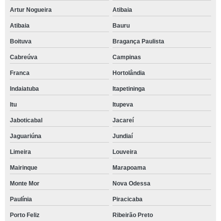
Artur Nogueira
Atibaia
Atibaia
Bauru
Boituva
Bragança Paulista
Cabreúva
Campinas
Franca
Hortolândia
Indaiatuba
Itapetininga
Itu
Itupeva
Jaboticabal
Jacareí
Jaguariúna
Jundiaí
Limeira
Louveira
Mairinque
Marapoama
Monte Mor
Nova Odessa
Paulínia
Piracicaba
Porto Feliz
Ribeirão Preto