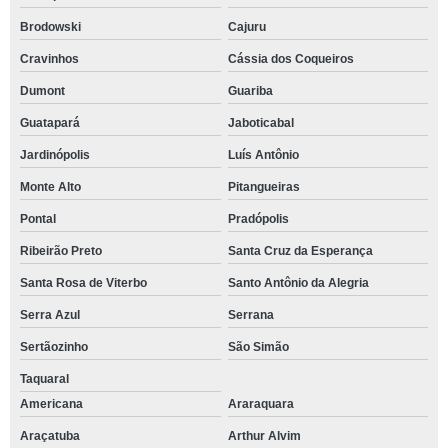
Brodowski
Cajuru
Cravinhos
Cássia dos Coqueiros
Dumont
Guariba
Guatapará
Jaboticabal
Jardinópolis
Luís Antônio
Monte Alto
Pitangueiras
Pontal
Pradópolis
Ribeirão Preto
Santa Cruz da Esperança
Santa Rosa de Viterbo
Santo Antônio da Alegria
Serra Azul
Serrana
Sertãozinho
São Simão
Taquaral
Americana
Araraquara
Araçatuba
Arthur Alvim