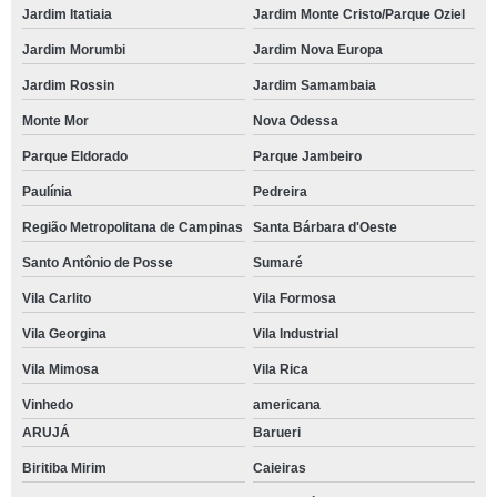
Jardim Itatiaia
Jardim Monte Cristo/Parque Oziel
Jardim Morumbi
Jardim Nova Europa
Jardim Rossin
Jardim Samambaia
Monte Mor
Nova Odessa
Parque Eldorado
Parque Jambeiro
Paulínia
Pedreira
Região Metropolitana de Campinas
Santa Bárbara d'Oeste
Santo Antônio de Posse
Sumaré
Vila Carlito
Vila Formosa
Vila Georgina
Vila Industrial
Vila Mimosa
Vila Rica
Vinhedo
americana
ARUJÁ
Barueri
Biritiba Mirim
Caieiras