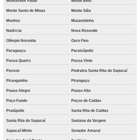
Monsenhor Paulo
Monte Belo
Monte Santo de Minas
Monte Sião
Munhoz
Muzambinho
Natércia
Nova Resende
Olímpio Noronha
Ouro Fino
Paraguaçu
Paraisópolis
Passa Quatro
Passa Vinte
Passos
Pedralva Santa Rita do Sapucaí
Piranguinho
Piranguçu
Pouso Alegre
Pouso Alto
Poço Fundo
Poços de Caldas
Pratápolis
Santa Rita de Caldas
Santa Rita do Sapucaí
Santana da Vargem
Sapucaí-Mirim
Senador Amaral