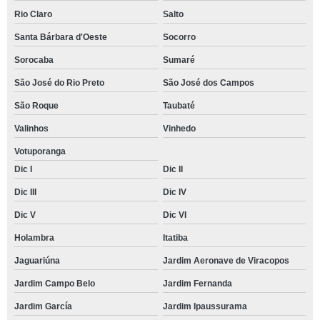
Rio Claro
Salto
Santa Bárbara d'Oeste
Socorro
Sorocaba
Sumaré
São José do Rio Preto
São José dos Campos
São Roque
Taubaté
Valinhos
Vinhedo
Votuporanga
Dic I
Dic II
Dic III
Dic IV
Dic V
Dic VI
Holambra
Itatiba
Jaguariúna
Jardim Aeronave de Viracopos
Jardim Campo Belo
Jardim Fernanda
Jardim García
Jardim Ipaussurama