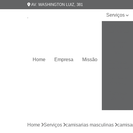
AV. WASHINGTON LUIZ, 381
Serviços
Camisarias
masculinas
Camisas
esporte
fino
Home
Empresa
Missão
Camisas
masculinas
Camisas
plus size
Camisas
slim fit
Camisas
slim
masculina
Home
Serviços
camisarias masculinas
camisar
Camisas