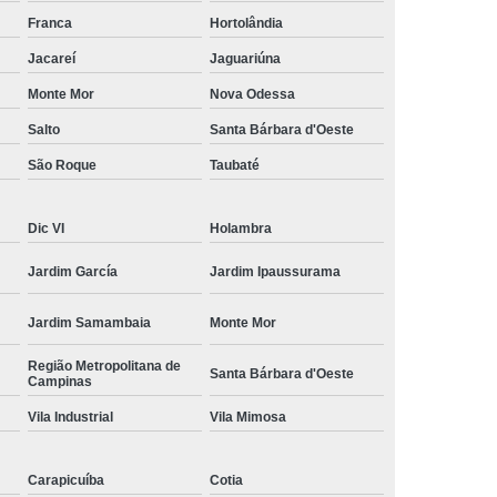
amisa Social
Moda Masculina Esporte Fino
Franca
Hortolândia
ina Social
Moda Plus Size Masculina
Jacareí
Jaguariúna
 Masculinas
Roupas Estilosas Masculinas
Monte Mor
Nova Odessa
Salto
Santa Bárbara d'Oeste
da Moda
Roupas Masculinas Esporte Fino
São Roque
Taubaté
Roupas Masculinas na Moda
Roupas Masculinas para Revenda
Dic VI
Holambra
ulinas Social
Roupas Sociais Masculinas
Jardim García
Jardim Ipaussurama
Jardim Samambaia
Monte Mor
Região Metropolitana de
Santa Bárbara d'Oeste
Campinas
Vila Industrial
Vila Mimosa
Carapicuíba
Cotia