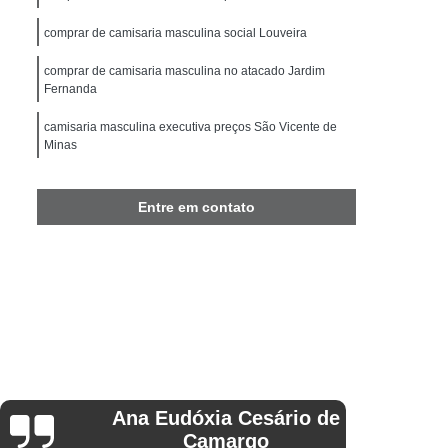
Camisa Slim Masculina Manga Curta
comprar de camisaria masculina social Louveira
Camisa Social Masculina Slim Preta
comprar de camisaria masculina no atacado Jardim
Camisa Branca Masculina Social
Fernanda
ocial Masculina
Camisa Social Branca
camisaria masculina executiva preços São Vicente de
Camisa Social Branca Masculina Slim
Minas
Camisa Social Branca Slim Fit
comprar de camisaria masculina executiva Itajubá
Entre em contato
Camisa Social Masculina Branca
onde tem camisaria masculina no atacado Coqueiral
a Longa
Camisa Social Slim Branca
Camisa Branca Social Masculina Preço
sa Social Branca Manga Curta Preço
 Preço
Camisa Social Branca Preço
Camisa Social Branca Slim Preço
 Longa Branca Preço
Regina
Stanguini