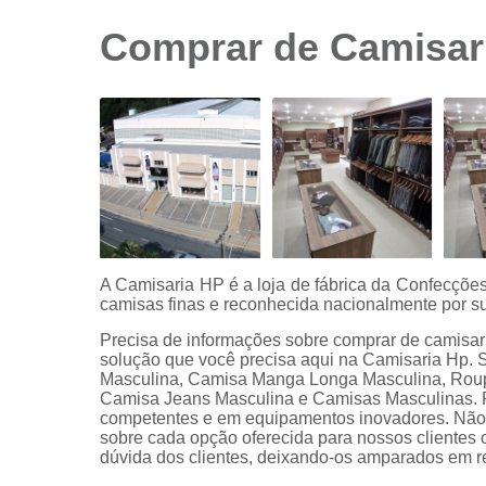
sociais
branca
Comprar de Camisar
Camisas
sociais
branca
preço
Camisas
sociais
listradas
Camisas
sociais
manga
A Camisaria HP é a loja de fábrica da Confecçõ
curta
camisas finas e reconhecida nacionalmente por su
Camisas
Precisa de informações sobre comprar de camisar
sociais
solução que você precisa aqui na Camisaria Hp. 
manga
Masculina, Camisa Manga Longa Masculina, Roup
longa
Camisa Jeans Masculina e Camisas Masculinas. Pa
competentes e em equipamentos inovadores. Não d
Camisas
sobre cada opção oferecida para nossos clientes
sociais
dúvida dos clientes, deixando-os amparados em 
masculinas