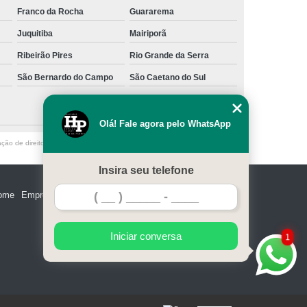
Franco da Rocha
Guararema
Juquitiba
Mairiporã
Ribeirão Pires
Rio Grande da Serra
São Bernardo do Campo
São Caetano do Sul
Olá! Fale agora pelo WhatsApp
ação de direito autoral – artigo 184 do Código Penal –
Lei 9610/98 - Lei de
Insira seu telefone
ome
Empresa
Missão
Serviços
Contato
Mapa do site
Iniciar conversa
1