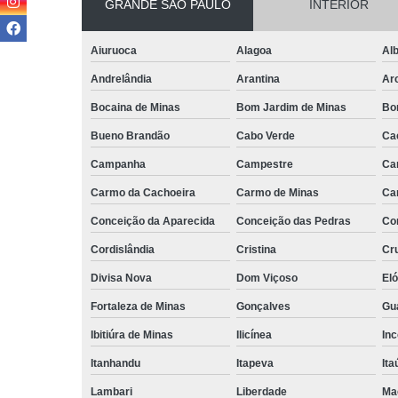
GRANDE SÃO PAULO
INTERIOR
Aiuruoca
Alagoa
Alb
Andrelândia
Arantina
Ar
Bocaina de Minas
Bom Jardim de Minas
Bo
Bueno Brandão
Cabo Verde
Ca
Campanha
Campestre
Ca
Carmo da Cachoeira
Carmo de Minas
Ca
Conceição da Aparecida
Conceição das Pedras
Co
Cordislândia
Cristina
Cru
Divisa Nova
Dom Viçoso
El
Fortaleza de Minas
Gonçalves
Gu
Ibitiúra de Minas
Ilicínea
Inc
Itanhandu
Itapeva
Ita
Lambari
Liberdade
Ma