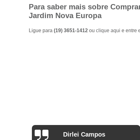
Camisas
Para saber mais sobre Comprar
sociais
Jardim Nova Europa
masculinas
preço
Ligue para
(19) 3651-1412
ou
clique aqui
e entre 
Fábricas
de camisas
Lojas de
modas
masculinas
Modas
masculinas
Roupa
masculina
Arthur Mello