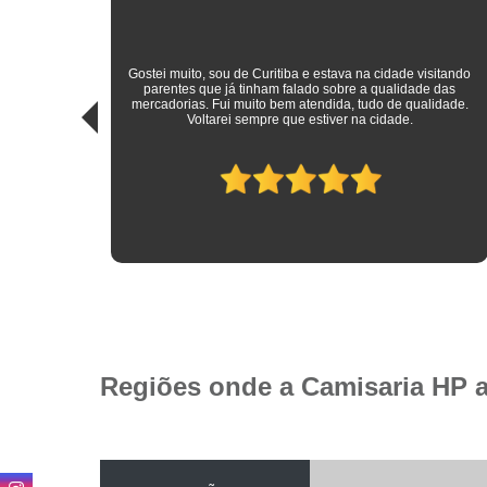
sitando
 das
Roupas sociais de excelente qualidade e preço mais do que
idade.
justo! Atendimento ímpar!
Regiões onde a Camisaria HP 