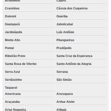
Brodowski
Cajuru
Cravinhos
Cássia dos Coqueiros
Dumont
Guariba
Guatapará
Jaboticabal
Jardinópolis
Luís Antônio
Monte Alto
Pitangueiras
Pontal
Pradópolis
Ribeirão Preto
Santa Cruz da Esperança
Santa Rosa de Viterbo
Santo Antônio da Alegria
Serra Azul
Serrana
Sertãozinho
São Simão
Taquaral
Americana
Araraquara
Araçatuba
Arthur Alvim
Artur Nogueira
Atibaia