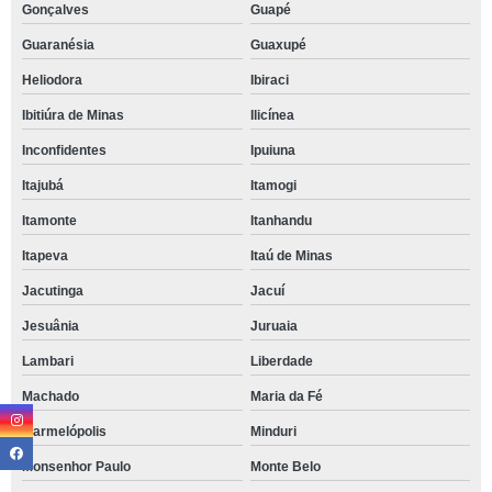
Gonçalves
Guapé
Guaranésia
Guaxupé
Heliodora
Ibiraci
Ibitiúra de Minas
Ilicínea
Inconfidentes
Ipuiuna
Itajubá
Itamogi
Itamonte
Itanhandu
Itapeva
Itaú de Minas
Jacutinga
Jacuí
Jesuânia
Juruaia
Lambari
Liberdade
Machado
Maria da Fé
Marmelópolis
Minduri
Monsenhor Paulo
Monte Belo