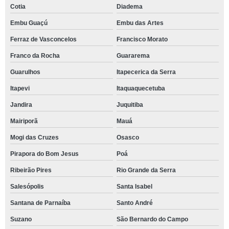
Cotia
Diadema
Embu Guaçú
Embu das Artes
Ferraz de Vasconcelos
Francisco Morato
Franco da Rocha
Guararema
Guarulhos
Itapecerica da Serra
Itapevi
Itaquaquecetuba
Jandira
Juquitiba
Mairiporã
Mauá
Mogi das Cruzes
Osasco
Pirapora do Bom Jesus
Poá
Ribeirão Pires
Rio Grande da Serra
Salesópolis
Santa Isabel
Santana de Parnaíba
Santo André
Suzano
São Bernardo do Campo