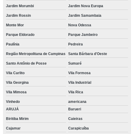
Jardim Morumbi
Jardim Nova Europa
Jardim Rossin
Jardim Samambaia
Monte Mor
Nova Odessa
Parque Eldorado
Parque Jambeiro
Paulínia
Pedreira
Região Metropolitana de Campinas
Santa Bárbara d'Oeste
Santo Antônio de Posse
Sumaré
Vila Carlito
Vila Formosa
Vila Georgina
Vila Industrial
Vila Mimosa
Vila Rica
Vinhedo
americana
ARUJÁ
Barueri
Biritiba Mirim
Caieiras
Cajamar
Carapicuíba