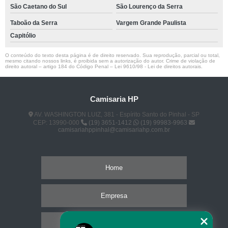
São Caetano do Sul
São Lourenço da Serra
Taboão da Serra
Vargem Grande Paulista
Capitólio
O conteúdo do texto desta página é de direito reservado. Sua reprodução, parcial ou total,
mesmo citando nossos links, é proibida sem a autorização do autor. Crime de violação de
direito autoral – artigo 184 do Código Penal –
Lei 9610/98 - Lei de direitos autorais
.
Camisaria HP
AV. WASHINGTON LUIZ, 381 - Espírito Santo do Pinhal - SP
CEP: 13990-000
(19) 3651-1412
(19) 99983-9963
camisariahppinhal@camisariahp.com.br
Home
Empresa
Missão