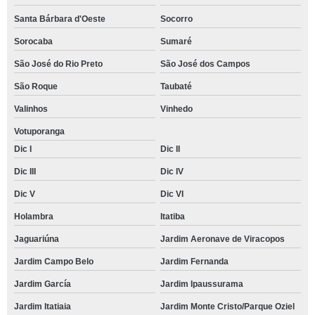
Santa Bárbara d'Oeste
Socorro
Sorocaba
Sumaré
São José do Rio Preto
São José dos Campos
São Roque
Taubaté
Valinhos
Vinhedo
Votuporanga
Dic I
Dic II
Dic III
Dic IV
Dic V
Dic VI
Holambra
Itatiba
Jaguariúna
Jardim Aeronave de Viracopos
Jardim Campo Belo
Jardim Fernanda
Jardim García
Jardim Ipaussurama
Jardim Itatiaia
Jardim Monte Cristo/Parque Oziel