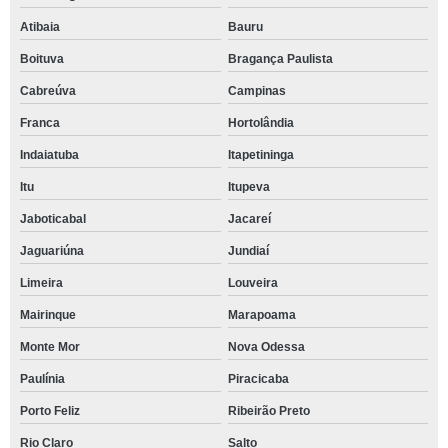
Atibaia
Bauru
Boituva
Bragança Paulista
Cabreúva
Campinas
Franca
Hortolândia
Indaiatuba
Itapetininga
Itu
Itupeva
Jaboticabal
Jacareí
Jaguariúna
Jundiaí
Limeira
Louveira
Mairinque
Marapoama
Monte Mor
Nova Odessa
Paulínia
Piracicaba
Porto Feliz
Ribeirão Preto
Rio Claro
Salto