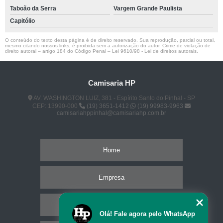
Taboão da Serra
Vargem Grande Paulista
Capitólio
O conteúdo do texto desta página é de direito reservado. Sua reprodução, parcial ou total,
mesmo citando nossos links, é proibida sem a autorização do autor. Crime de violação de
direito autoral – artigo 184 do Código Penal –
Lei 9610/98 - Lei de direitos autorais
.
Camisaria HP
AV. WASHINGTON LUIZ, 381 - Espírito Santo do Pinhal - SP
CEP: 13990-000
(19) 3651-1412
(19) 99983-9963
camisariahppinhal@camisariahp.com.br
Home
Empresa
Missão
Olá! Fale agora pelo WhatsApp