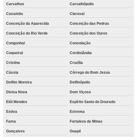
Carvalhos
Carvalhópolis
Caxambu
Claraval
Conceição da Aparecida
Conceição das Pedras
Conceição do Rio Verde
Conceição dos Ouros
Congonhal
Consolação
Coqueiral
Cordislândia
Cristina
Cruzília
Cássia
Córrego do Bom Jesus
Delfim Moreira
Delfinópolis
Divisa Nova
Dom Viçoso
Elói Mendes
Espírito Santo do Dourado
Estiva
Extrema
Fama
Fortaleza de Minas
Gonçalves
Guapé