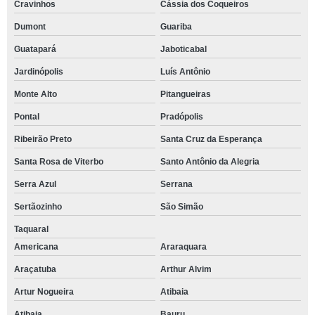
Cravinhos
Cássia dos Coqueiros
Dumont
Guariba
Guatapará
Jaboticabal
Jardinópolis
Luís Antônio
Monte Alto
Pitangueiras
Pontal
Pradópolis
Ribeirão Preto
Santa Cruz da Esperança
Santa Rosa de Viterbo
Santo Antônio da Alegria
Serra Azul
Serrana
Sertãozinho
São Simão
Taquaral
Americana
Araraquara
Araçatuba
Arthur Alvim
Artur Nogueira
Atibaia
Atibaia
Bauru