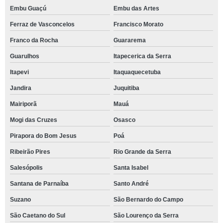
Embu Guaçú
Embu das Artes
Ferraz de Vasconcelos
Francisco Morato
Franco da Rocha
Guararema
Guarulhos
Itapecerica da Serra
Itapevi
Itaquaquecetuba
Jandira
Juquitiba
Mairiporã
Mauá
Mogi das Cruzes
Osasco
Pirapora do Bom Jesus
Poá
Ribeirão Pires
Rio Grande da Serra
Salesópolis
Santa Isabel
Santana de Parnaíba
Santo André
Suzano
São Bernardo do Campo
São Caetano do Sul
São Lourenço da Serra