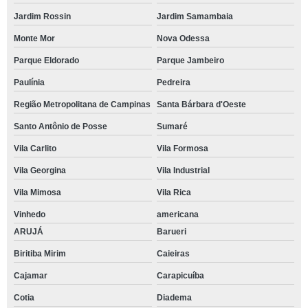
Jardim Rossin
Jardim Samambaia
Monte Mor
Nova Odessa
Parque Eldorado
Parque Jambeiro
Paulínia
Pedreira
Região Metropolitana de Campinas
Santa Bárbara d'Oeste
Santo Antônio de Posse
Sumaré
Vila Carlito
Vila Formosa
Vila Georgina
Vila Industrial
Vila Mimosa
Vila Rica
Vinhedo
americana
ARUJÁ
Barueri
Biritiba Mirim
Caieiras
Cajamar
Carapicuíba
Cotia
Diadema