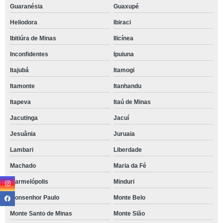
Guaranésia
Guaxupé
Heliodora
Ibiraci
Ibitiúra de Minas
Ilicínea
Inconfidentes
Ipuiuna
Itajubá
Itamogi
Itamonte
Itanhandu
Itapeva
Itaú de Minas
Jacutinga
Jacuí
Jesuânia
Juruaia
Lambari
Liberdade
Machado
Maria da Fé
Marmelópolis
Minduri
Monsenhor Paulo
Monte Belo
Monte Santo de Minas
Monte Sião