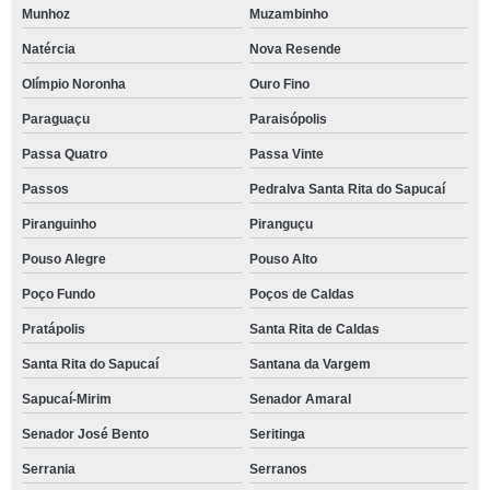
Munhoz
Muzambinho
Natércia
Nova Resende
Olímpio Noronha
Ouro Fino
Paraguaçu
Paraisópolis
Passa Quatro
Passa Vinte
Passos
Pedralva Santa Rita do Sapucaí
Piranguinho
Piranguçu
Pouso Alegre
Pouso Alto
Poço Fundo
Poços de Caldas
Pratápolis
Santa Rita de Caldas
Santa Rita do Sapucaí
Santana da Vargem
Sapucaí-Mirim
Senador Amaral
Senador José Bento
Seritinga
Serrania
Serranos