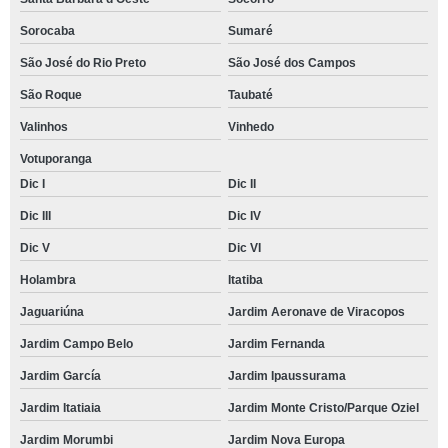
Sorocaba
Sumaré
São José do Rio Preto
São José dos Campos
São Roque
Taubaté
Valinhos
Vinhedo
Votuporanga
Dic I
Dic II
Dic III
Dic IV
Dic V
Dic VI
Holambra
Itatiba
Jaguariúna
Jardim Aeronave de Viracopos
Jardim Campo Belo
Jardim Fernanda
Jardim García
Jardim Ipaussurama
Jardim Itatiaia
Jardim Monte Cristo/Parque Oziel
Jardim Morumbi
Jardim Nova Europa