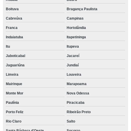
Boituva
Bragança Paulista
Cabreúva
Campinas
Franca
Hortolândia
Indaiatuba
Itapetininga
Itu
Itupeva
Jaboticabal
Jacareí
Jaguariúna
Jundiaí
Limeira
Louveira
Mairinque
Marapoama
Monte Mor
Nova Odessa
Paulínia
Piracicaba
Porto Feliz
Ribeirão Preto
Rio Claro
Salto
Santa Bárbara d'Oeste
Socorro