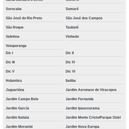
Sorocaba
Sumaré
São José do Rio Preto
São José dos Campos
São Roque
Taubaté
Valinhos
Vinhedo
Votuporanga
Dic I
Dic II
Dic III
Dic IV
Dic V
Dic VI
Holambra
Itatiba
Jaguariúna
Jardim Aeronave de Viracopos
Jardim Campo Belo
Jardim Fernanda
Jardim García
Jardim Ipaussurama
Jardim Itatiaia
Jardim Monte Cristo/Parque Oziel
Jardim Morumbi
Jardim Nova Europa