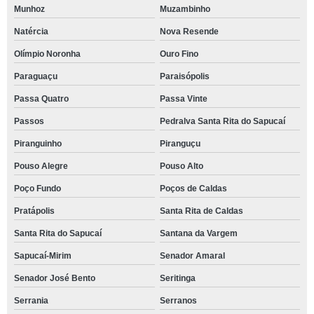
Munhoz
Muzambinho
Natércia
Nova Resende
Olímpio Noronha
Ouro Fino
Paraguaçu
Paraisópolis
Passa Quatro
Passa Vinte
Passos
Pedralva Santa Rita do Sapucaí
Piranguinho
Piranguçu
Pouso Alegre
Pouso Alto
Poço Fundo
Poços de Caldas
Pratápolis
Santa Rita de Caldas
Santa Rita do Sapucaí
Santana da Vargem
Sapucaí-Mirim
Senador Amaral
Senador José Bento
Seritinga
Serrania
Serranos