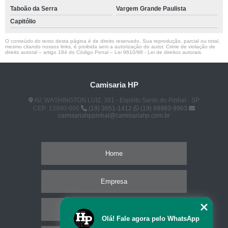
Taboão da Serra
Vargem Grande Paulista
Capitólio
O conteúdo do texto desta página é de direito reservado. Sua reprodução, parcial ou total,
mesmo citando nossos links, é proibida sem a autorização do autor. Crime de violação de
direito autoral – artigo 184 do Código Penal –
Lei 9610/98 - Lei de direitos autorais
.
Camisaria HP
AV. WASHINGTON LUIZ, 381 - Espírito Santo do Pinhal - SP
CEP: 13990-000
(19) 3651-1412
(19) 99983-9963
camisariahppinhal@camisariahp.com.br
Home
Empresa
Missão
Olá! Fale agora pelo WhatsApp