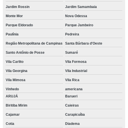
Jardim Rossin
Jardim Samambaia
Monte Mor
Nova Odessa
Parque Eldorado
Parque Jambeiro
Paulínia
Pedreira
Região Metropolitana de Campinas
Santa Bárbara d'Oeste
Santo Antônio de Posse
Sumaré
Vila Carlito
Vila Formosa
Vila Georgina
Vila Industrial
Vila Mimosa
Vila Rica
Vinhedo
americana
ARUJÁ
Barueri
Biritiba Mirim
Caieiras
Cajamar
Carapicuíba
Cotia
Diadema