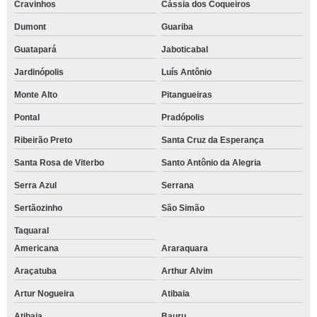
Cravinhos
Cássia dos Coqueiros
Dumont
Guariba
Guatapará
Jaboticabal
Jardinópolis
Luís Antônio
Monte Alto
Pitangueiras
Pontal
Pradópolis
Ribeirão Preto
Santa Cruz da Esperança
Santa Rosa de Viterbo
Santo Antônio da Alegria
Serra Azul
Serrana
Sertãozinho
São Simão
Taquaral
Americana
Araraquara
Araçatuba
Arthur Alvim
Artur Nogueira
Atibaia
Atibaia
Bauru