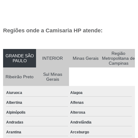
Regiões onde a Camisaria HP atende:
Região
GRANDE SÃO
INTERIOR
Minas Gerais
Metropolitana de
PAULO
Campinas
Sul Minas
Ribeirão Preto
Gerais
Aiuruoca
Alagoa
Albertina
Alfenas
Alpinópolis
Alterosa
Andradas
Andrelândia
Arantina
Arceburgo