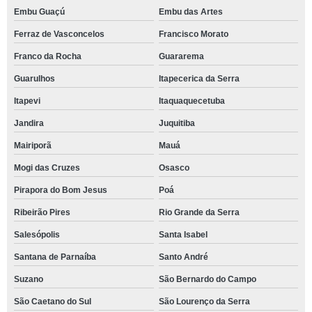
Embu Guaçú
Embu das Artes
Ferraz de Vasconcelos
Francisco Morato
Franco da Rocha
Guararema
Guarulhos
Itapecerica da Serra
Itapevi
Itaquaquecetuba
Jandira
Juquitiba
Mairiporã
Mauá
Mogi das Cruzes
Osasco
Pirapora do Bom Jesus
Poá
Ribeirão Pires
Rio Grande da Serra
Salesópolis
Santa Isabel
Santana de Parnaíba
Santo André
Suzano
São Bernardo do Campo
São Caetano do Sul
São Lourenço da Serra