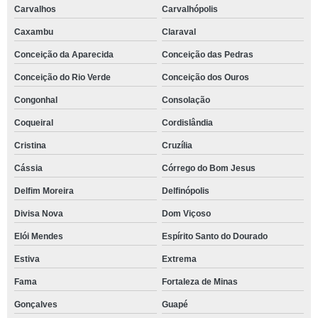
Carvalhos
Carvalhópolis
Caxambu
Claraval
Conceição da Aparecida
Conceição das Pedras
Conceição do Rio Verde
Conceição dos Ouros
Congonhal
Consolação
Coqueiral
Cordislândia
Cristina
Cruzília
Cássia
Córrego do Bom Jesus
Delfim Moreira
Delfinópolis
Divisa Nova
Dom Viçoso
Elói Mendes
Espírito Santo do Dourado
Estiva
Extrema
Fama
Fortaleza de Minas
Gonçalves
Guapé