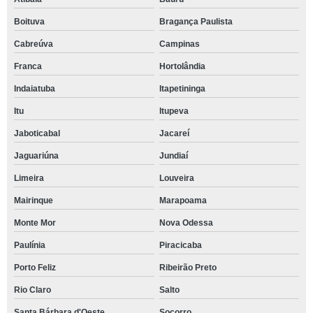
Boituva
Bragança Paulista
Cabreúva
Campinas
Franca
Hortolândia
Indaiatuba
Itapetininga
Itu
Itupeva
Jaboticabal
Jacareí
Jaguariúna
Jundiaí
Limeira
Louveira
Mairinque
Marapoama
Monte Mor
Nova Odessa
Paulínia
Piracicaba
Porto Feliz
Ribeirão Preto
Rio Claro
Salto
Santa Bárbara d'Oeste
Socorro