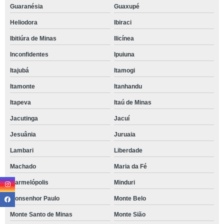
Guaranésia
Guaxupé
Heliodora
Ibiraci
Ibitiúra de Minas
Ilicínea
Inconfidentes
Ipuiuna
Itajubá
Itamogi
Itamonte
Itanhandu
Itapeva
Itaú de Minas
Jacutinga
Jacuí
Jesuânia
Juruaia
Lambari
Liberdade
Machado
Maria da Fé
Marmelópolis
Minduri
Monsenhor Paulo
Monte Belo
Monte Santo de Minas
Monte Sião