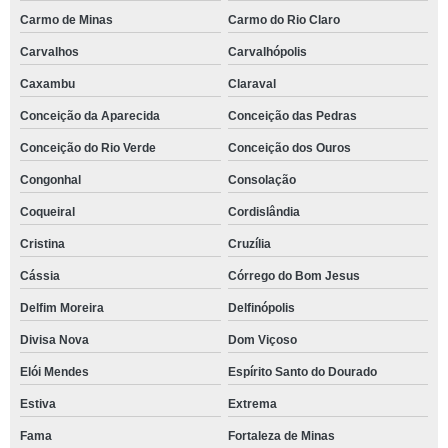
Carmo de Minas
Carmo do Rio Claro
Carvalhos
Carvalhópolis
Caxambu
Claraval
Conceição da Aparecida
Conceição das Pedras
Conceição do Rio Verde
Conceição dos Ouros
Congonhal
Consolação
Coqueiral
Cordislândia
Cristina
Cruzília
Cássia
Córrego do Bom Jesus
Delfim Moreira
Delfinópolis
Divisa Nova
Dom Viçoso
Elói Mendes
Espírito Santo do Dourado
Estiva
Extrema
Fama
Fortaleza de Minas