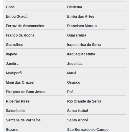
Cotia
Diadema
Embu Guaçú
Embu das Artes
Ferraz de Vasconcelos
Francisco Morato
Franco da Rocha
Guararema
Guarulhos
Itapecerica da Serra
Itapevi
Itaquaquecetuba
Jandira
Juquitiba
Mairiporã
Mauá
Mogi das Cruzes
Osasco
Pirapora do Bom Jesus
Poá
Ribeirão Pires
Rio Grande da Serra
Salesópolis
Santa Isabel
Santana de Parnaíba
Santo André
Suzano
São Bernardo do Campo