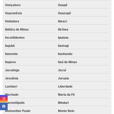
Gonçalves
Guapé
Guaranésia
Guaxupé
Heliodora
Ibiraci
Ibitiúra de Minas
Ilicínea
Inconfidentes
Ipuiuna
Itajubá
Itamogi
Itamonte
Itanhandu
Itapeva
Itaú de Minas
Jacutinga
Jacuí
Jesuânia
Juruaia
Lambari
Liberdade
Machado
Maria da Fé
Marmelópolis
Minduri
Monsenhor Paulo
Monte Belo