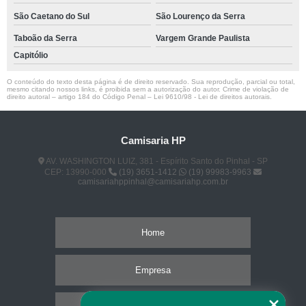
São Caetano do Sul
São Lourenço da Serra
Taboão da Serra
Vargem Grande Paulista
Capitólio
O conteúdo do texto desta página é de direito reservado. Sua reprodução, parcial ou total,
mesmo citando nossos links, é proibida sem a autorização do autor. Crime de violação de
direito autoral – artigo 184 do Código Penal –
Lei 9610/98 - Lei de direitos autorais
.
Camisaria HP
AV. WASHINGTON LUIZ, 381 - Espírito Santo do Pinhal - SP
CEP: 13990-000
(19) 3651-1412
(19) 99983-9963
camisariahppinhal@camisariahp.com.br
Home
Empresa