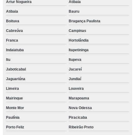
Artur Nogueira
Atibaia
Atibaia
Bauru
Boituva
Bragança Paulista
Cabreúva
Campinas
Franca
Hortolândia
Indaiatuba
Itapetininga
Itu
Itupeva
Jaboticabal
Jacareí
Jaguariúna
Jundiaí
Limeira
Louveira
Mairinque
Marapoama
Monte Mor
Nova Odessa
Paulínia
Piracicaba
Porto Feliz
Ribeirão Preto