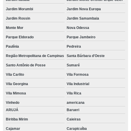
Jardim Morumbi
Jardim Nova Europa
Jardim Rossin
Jardim Samambaia
Monte Mor
Nova Odessa
Parque Eldorado
Parque Jambeiro
Paulínia
Pedreira
Região Metropolitana de Campinas
Santa Bárbara d'Oeste
Santo Antônio de Posse
Sumaré
Vila Carlito
Vila Formosa
Vila Georgina
Vila Industrial
Vila Mimosa
Vila Rica
Vinhedo
americana
ARUJÁ
Barueri
Biritiba Mirim
Caieiras
Cajamar
Carapicuíba