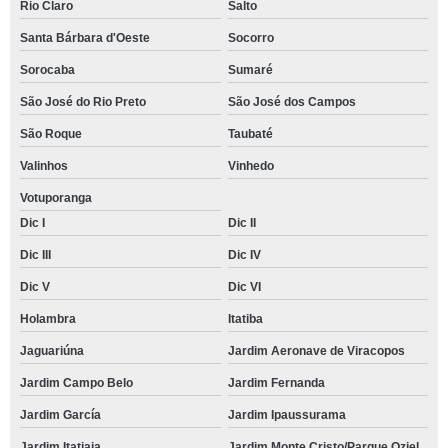
Rio Claro
Salto
Santa Bárbara d'Oeste
Socorro
Sorocaba
Sumaré
São José do Rio Preto
São José dos Campos
São Roque
Taubaté
Valinhos
Vinhedo
Votuporanga
Dic I
Dic II
Dic III
Dic IV
Dic V
Dic VI
Holambra
Itatiba
Jaguariúna
Jardim Aeronave de Viracopos
Jardim Campo Belo
Jardim Fernanda
Jardim García
Jardim Ipaussurama
Jardim Itatiaia
Jardim Monte Cristo/Parque Oziel