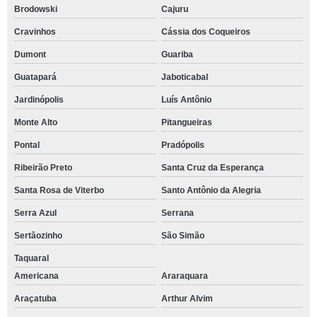
Brodowski
Cajuru
Cravinhos
Cássia dos Coqueiros
Dumont
Guariba
Guatapará
Jaboticabal
Jardinópolis
Luís Antônio
Monte Alto
Pitangueiras
Pontal
Pradópolis
Ribeirão Preto
Santa Cruz da Esperança
Santa Rosa de Viterbo
Santo Antônio da Alegria
Serra Azul
Serrana
Sertãozinho
São Simão
Taquaral
Americana
Araraquara
Araçatuba
Arthur Alvim