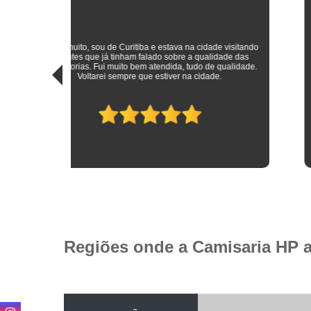
sitando
 das
Roupas sociais de excelente qualidade e preço mais do que
idade.
justo! Atendimento ímpar!
Regiões onde a Camisaria HP 