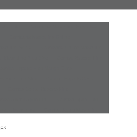
a Atacado
Camisaria Masculina Executiva
Camisaria Masculina Online
sculina Social
Camisaria Online Masculina
l Masculina Plus Size
Camisa Esporte Fino
amisa Esporte Fino Manga Curta
sporte Fino Slim
Camisa Esporte Social
Camisa Social Esporte Fino
misa Social Sport Fino
Camisa Sport Fino
pada Masculina
Camisa Jeans Masculina
Masculina
Camisa Manga Longa Masculina
 Fé
tampada
Camisa Masculina Manga Longa