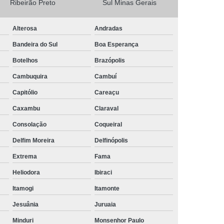
Ribeirão Preto
Sul Minas Gerais
Camisa Masculina Social Manga Longa
Alterosa
Andradas
Camisa Social Manga Longa
Bandeira do Sul
Boa Esperança
a
Camisa Social Manga Longa Preta
Botelhos
Brazópolis
Camisa Social Masculina Preta Manga Longa
Cambuquira
Cambuí
Camisa a Rigor Social Masculina
Capitólio
Careaçu
misa Social Branca Masculina
Caxambu
Claraval
a
Camisa Social Jeans Masculina
Consolação
Coqueiral
misa Social Masculina a Rigor
Delfim Moreira
Delfinópolis
Camisa Social Masculina Manga Curta
Extrema
Fama
Camisa Social Masculina Slim
Heliodora
Ibiraci
a Manga Longa Social Masculina Preço
Itamogi
Itamonte
misa Social Branca Masculina Preço
Jesuânia
Juruaia
o
Camisa Social Jeans Masculina Preço
Minduri
Monsenhor Paulo