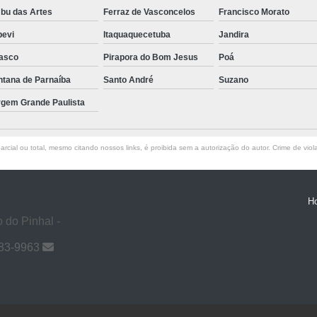
bu das Artes
Ferraz de Vasconcelos
Francisco Morato
pevi
Itaquaquecetuba
Jandira
asco
Pirapora do Bom Jesus
Poá
ntana de Parnaíba
Santo André
Suzano
rgem Grande Paulista
rcial ou total, mesmo citando nossos links, é proibida sem a autorização do autor. Crime de viol
H
 do Pinhal -
983-9963