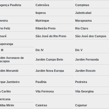
Moda Masculina Camisa
Moda Masculina C
agança Paulista
Cabreúva
Campinas
Moda Masculina Inverno
Moda Mascul
Itupeva
Jaboticabal
Moda Social Masculina
Roupas Elegantes
uveira
Mairinque
Marapoama
to Feliz
Ribeirão Preto
Rio Claro
Roupas Masculinas
Roupas Masculinas 
maré
São José do Rio Preto
São José dos Campos
Roupas Masculinas Estilosas
tuporanga
Roupas Masculinas no Atacado
III
Dic IV
Dic V
Roupas Masculinas Plus Size
Roupas Masc
rdim Aeronave de
Jardim Campo Belo
Jardim Fernanda
racopos
rdim Morumbi
Jardim Nova Europa
Jardim Rossin
rque Jambeiro
Paulínia
Pedreira
a Carlito
Vila Formosa
Vila Georgina
ericana
itiba Mirim
Caieiras
Cajamar