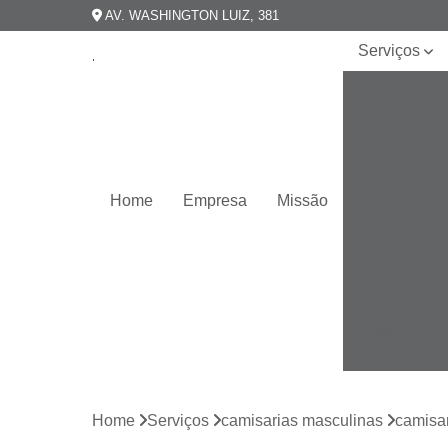
AV. WASHINGTON LUIZ, 381
Serviços
Camisarias
masculinas
Camisas
esporte
fino
Home
Empresa
Missão
Camisas
masculinas
Camisas
plus size
Camisas
slim fit
Camisas
slim
masculina
Home
Serviços
camisarias masculinas
camisa
Camisas