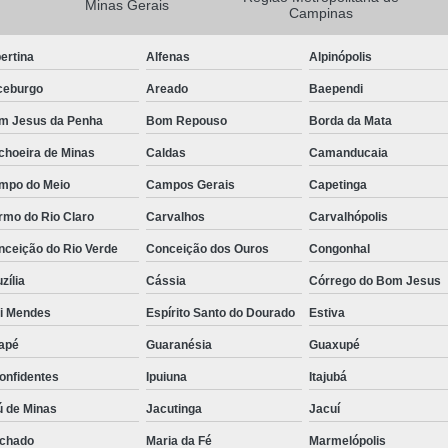
Minas Gerais
Campinas
Camisa Masculina Manga Longa Social
ertina
Alfenas
Alpinópolis
Camisa Social de Manga Longa
ceburgo
Areado
Baependi
Camisa Social Manga Longa Masculin
m Jesus da Penha
Bom Repouso
Borda da Mata
Camisa Social Masculina Manga Longa Lisa
choeira de Minas
Caldas
Camanducaia
Camisa Social Preta Manga Longa
mpo do Meio
Campos Gerais
Capetinga
Camisa Masculina Social
Ca
rmo do Rio Claro
Carvalhos
Carvalhópolis
Camisa Social Estampada Masculin
nceição do Rio Verde
Conceição dos Ouros
Congonhal
Camisa Social Masculina
Ca
zília
Cássia
Córrego do Bom Jesus
Camisa Social Masculina Estampada
ói Mendes
Espírito Santo do Dourado
Estiva
Camisa Social Masculina Preta
apé
Guaranésia
Guaxupé
Camisa Social Preta Masculina
Camis
onfidentes
Ipuiuna
Itajubá
Camisa Masculina Social Preço
Ca
ú de Minas
Jacutinga
Jacuí
Camisa Social Estampada Masculina Preç
chado
Maria da Fé
Marmelópolis