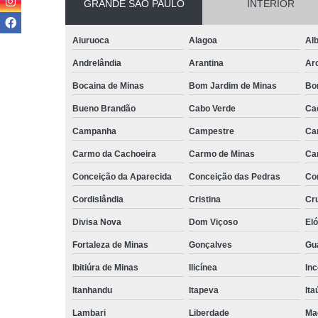
GRANDE SÃO PAULO
INTERIOR
Aiuruoca
Alagoa
Alb
Andrelândia
Arantina
Ar
Bocaina de Minas
Bom Jardim de Minas
Bo
Bueno Brandão
Cabo Verde
Ca
Campanha
Campestre
Ca
Carmo da Cachoeira
Carmo de Minas
Ca
Conceição da Aparecida
Conceição das Pedras
Co
Cordislândia
Cristina
Cru
Divisa Nova
Dom Viçoso
El
Fortaleza de Minas
Gonçalves
Gu
Ibitiúra de Minas
Ilicínea
Inc
Itanhandu
Itapeva
Ita
Lambari
Liberdade
Ma