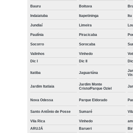
Bauru
Boituva
Br
Indaiatuba
Itapetininga
Itu
Jundiaí
Limeira
Lo
Paulínia
Piracicaba
Por
Socorro
Sorocaba
Su
Valinhos
Vinhedo
Vo
Dic I
Dic II
Dic 
Ja
Itatiba
Jaguariúna
Vi
Jardim Monte
Jardim Itatiaia
Ja
Cristo/Parque Oziel
Nova Odessa
Parque Eldorado
Pa
Santo Antônio de Posse
Sumaré
Vil
Vila Rica
Vinhedo
am
ARUJÁ
Barueri
Bir