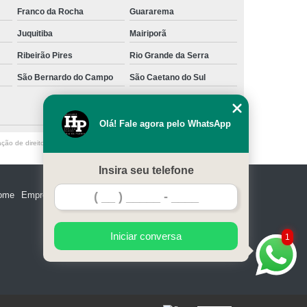
Franco da Rocha
Guararema
Juquitiba
Mairiporã
Ribeirão Pires
Rio Grande da Serra
São Bernardo do Campo
São Caetano do Sul
Olá! Fale agora pelo WhatsApp
ação de direito autoral – artigo 184 do Código Penal –
Lei 9610/98 - Lei de
Insira seu telefone
ome
Empresa
Missão
Serviços
Contato
Mapa do site
Iniciar conversa
1