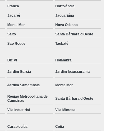
amisa Social
Moda Masculina Esporte Fino
Franca
Hortolândia
ina Social
Moda Plus Size Masculina
Jacareí
Jaguariúna
 Masculinas
Roupas Estilosas Masculinas
Monte Mor
Nova Odessa
Salto
Santa Bárbara d'Oeste
da Moda
Roupas Masculinas Esporte Fino
São Roque
Taubaté
Roupas Masculinas na Moda
Roupas Masculinas para Revenda
Dic VI
Holambra
ulinas Social
Roupas Sociais Masculinas
Jardim García
Jardim Ipaussurama
Jardim Samambaia
Monte Mor
Região Metropolitana de
Santa Bárbara d'Oeste
Campinas
Vila Industrial
Vila Mimosa
Carapicuíba
Cotia