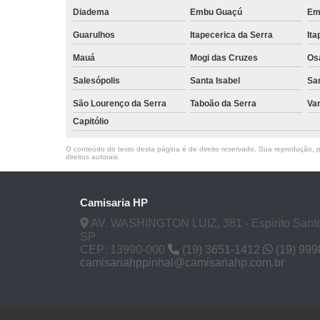
Diadema
Embu Guaçú
Em
Guarulhos
Itapecerica da Serra
Ita
Mauá
Mogi das Cruzes
Os
Salesópolis
Santa Isabel
Sa
São Lourenço da Serra
Taboão da Serra
Va
Capitólio
O conteúdo do texto desta página é de direito reservado. Sua reprodução, pa
direitos autorais
.
Camisaria HP
AV. WASHINGTON LUIZ, 381 - Espírito Santo
SP
CEP: 13990-000
(19) 3651-1412
(19) 99
camisariahppinhal@camisariahp.com.br