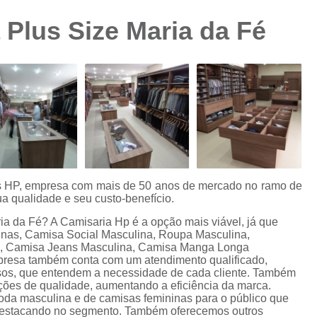
Camisa Preta Masculina
Camisa Slim 
 Plus Size Maria da Fé
Camisa Branca Plus Size
Camisa Jeans Ma
Camisa Manga Longa Plus Size Masculina
Camisa Social Branca Plus Size
Camisa Social Plus Size
Cam
Camisa Xadrez Masculina Plus Size
Camisa 
Camisa Masculina Manga Curta Slim Fit
Cam
Camisa Slim Fit
Camisa Slim Fit Luxo
C
es HP, empresa com mais de 50 anos de mercado no ramo de
a qualidade e seu custo-benefício.
Camisa Social Masculina Slim Fit
Camisa S
ia da Fé? A Camisaria Hp é a opção mais viável, já que
Camisa Social Slim Fit Masculina
Camisa Su
inas, Camisa Social Masculina, Roupa Masculina,
s, Camisa Jeans Masculina, Camisa Manga Longa
Camisa Branca Slim Masculina
presa também conta com um atendimento qualificado,
osos, que entendem a necessidade de cada cliente. Também
Camisa Jeans Slim Masculin
ações de qualidade, aumentando a eficiência da marca.
oda masculina e de camisas femininas para o público que
Camisa Masculina Slim Fit Manga Lo
 destacando no segmento. Também oferecemos outros