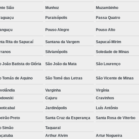
Camisa Social Masculina Estampada Preço
nte Sião
Munhoz
Muzambinho
Camisa Social Masculina Manga Longa 
raguaçu
Paraisópolis
Passa Quatro
Camisa Social Masculina Preta Preço
ranguçu
Pouso Alegre
Pouso Alto
Camisa Social Preta Masculina 
ta Rita do Sapucaí
Santana da Vargem
Sapucaí-Mirim
Fábrica Camisa Masculina Soc
rranos
Silvianópolis
Soledade de Minas
Fábrica Camisa Social Masculina
Fábrica de
 João Batista do Glória
São João da Mata
São Lourenço
Fábrica de Camisa Social de Homem
o Tomás de Aquino
São Tomé das Letras
São Vicente de Minas
Fábrica de Camisa Social para Hom
volândia
Varginha
Virgínia
Loja com Moda Masculina
Loja de Moda 
odowski
Cajuru
Cravinhos
Loja Executivo Moda Masculina
Loja Moda
oticabal
Jardinópolis
Luís Antônio
Loja Moda Masculina Online
Loja Moda Mas
eirão Preto
Santa Cruz da Esperança
Santa Rosa de Viterbo
Moda Masculina Loja
Moda Atual 
o Simão
Taquaral
Moda Casual Masculina
Moda Je
açatuba
Arthur Alvim
Artur Nogueira