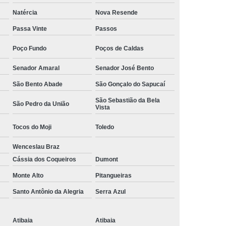
Camisa Social Masculina Manga Curta Preço
Natércia
Nova Resende
Preço
Camisa Social Masculina Preço
Passa Vinte
Passos
Camisa Social Masculina Slim Preço
Poço Fundo
Poços de Caldas
Preço
Camisa Social Fábrica
Senador Amaral
Senador José Bento
ial
Fábrica Camisa Social
São Bento Abade
São Gonçalo do Sapucaí
 Camisa Masculina
Fábrica de Camisa Social
São Sebastião da Bela
São Pedro da União
Vista
Fábrica de Camisa Social Masculina
Tocos do Moji
Toledo
em
Loja de Fábrica Camisa Social
Wenceslau Braz
Masculina
Loja de Moda Masculina Online
Cássia dos Coqueiros
Dumont
 Masculina
Loja Moda Masculina Executivo
Monte Alto
Pitangueiras
culina Social
Loja Virtual Moda Masculina
Santo Antônio da Alegria
Serra Azul
Masculina
Moda Básica Masculina
ans Masculina
Moda Masculina
Atibaia
Atibaia