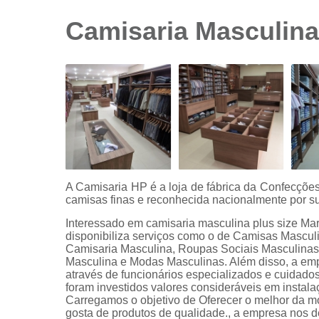
sociais
branca
Camisaria Masculina
Camisas
sociais
branca
preço
Camisas
sociais
listradas
Camisas
sociais
manga
A Camisaria HP é a loja de fábrica da Confecçõ
curta
camisas finas e reconhecida nacionalmente por su
Camisas
Interessado em camisaria masculina plus size Mar
sociais
disponibiliza serviços como o de Camisas Mascul
manga
Camisaria Masculina, Roupas Sociais Masculina
longa
Masculina e Modas Masculinas. Além disso, a em
através de funcionários especializados e cuidad
Camisas
foram investidos valores consideráveis em instal
sociais
Carregamos o objetivo de Oferecer o melhor da m
masculinas
gosta de produtos de qualidade., a empresa nos