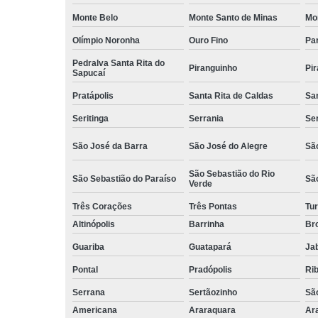
Monte Belo
Monte Santo de Minas
Mo
Olímpio Noronha
Ouro Fino
Pa
Pedralva Santa Rita do
Piranguinho
Pi
Sapucaí
Pratápolis
Santa Rita de Caldas
San
Seritinga
Serrania
Se
São José da Barra
São José do Alegre
São
São Sebastião do Rio
São Sebastião do Paraíso
Sã
Verde
Três Corações
Três Pontas
Tur
Altinópolis
Barrinha
Br
Guariba
Guatapará
Jab
Pontal
Pradópolis
Rib
Serrana
Sertãozinho
Sã
Americana
Araraquara
Ar