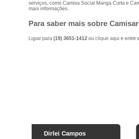
serviços, como Camisa Social Manga Curta e Cami
Camisas
mais informações.
sociais
masculinas
preço
Para saber mais sobre Camisar
Fábricas
de camisas
Ligue para
(19) 3651-1412
ou
clique aqui
e entre 
Lojas de
modas
masculinas
Modas
masculinas
Roupa
masculina
Arthur Mello