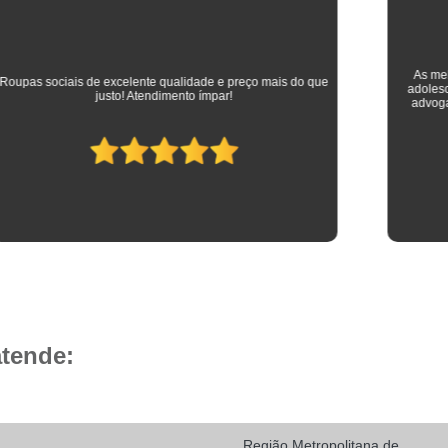
Camisa Social Masculina 
Camisa Social Masculina Branca Preç
Camisa Listrada Masculina Social
Camisa L
As melhores camisas que vestem meus filhos desde a
adolescência até os dias atuais em que trabalham como
Camisa Social Listrada
Camis
advogados. Parabéns à toda equipe da Camisaria HP!
Camisa Social Listrada Masculin
Camisa Social Listrada Preta e Branca
Camisa Social Manga Longa Listrada
Camisa Social Masculina Listrada Preto e Bra
Camisa Social de Manga Curta
Camisa Social Manga Curta
Ca
Camisa Social Manga Curta Estampada
atende:
Camisa Social Manga Curta Preta
Camisa Social Preta Manga Curta
Camisa Manga Longa Masculina Soc
Região Metropolitana de