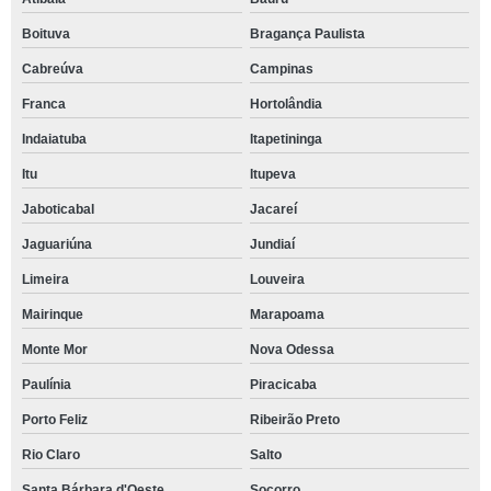
Boituva
Bragança Paulista
Cabreúva
Campinas
Franca
Hortolândia
Indaiatuba
Itapetininga
Itu
Itupeva
Jaboticabal
Jacareí
Jaguariúna
Jundiaí
Limeira
Louveira
Mairinque
Marapoama
Monte Mor
Nova Odessa
Paulínia
Piracicaba
Porto Feliz
Ribeirão Preto
Rio Claro
Salto
Santa Bárbara d'Oeste
Socorro