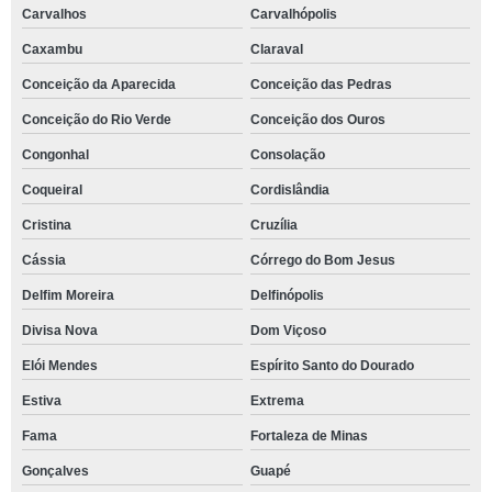
Carvalhos
Carvalhópolis
Caxambu
Claraval
Conceição da Aparecida
Conceição das Pedras
Conceição do Rio Verde
Conceição dos Ouros
Congonhal
Consolação
Coqueiral
Cordislândia
Cristina
Cruzília
Cássia
Córrego do Bom Jesus
Delfim Moreira
Delfinópolis
Divisa Nova
Dom Viçoso
Elói Mendes
Espírito Santo do Dourado
Estiva
Extrema
Fama
Fortaleza de Minas
Gonçalves
Guapé