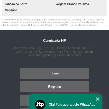
Taboão da Serra
Vargem Grande Paulista
Capitólio
O conteúdo do texto desta página é de direito reservado. Sua reprodução, parcial ou total,
mesmo citando nossos links, é proibida sem a autorização do autor. Crime de violação de
direito autoral – artigo 184 do Código Penal –
Lei 9610/98 - Lei de direitos autorais
.
Camisaria HP
AV. WASHINGTON LUIZ, 381 - Espírito Santo do Pinhal - SP
CEP: 13990-000
(19) 3651-1412
(19) 99983-9963
camisariahppinhal@camisariahp.com.br
Home
Empresa
Missão
Olá! Fale agora pelo WhatsApp