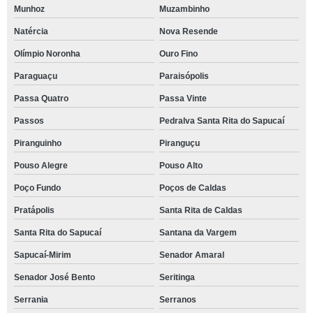
Munhoz
Muzambinho
Natércia
Nova Resende
Olímpio Noronha
Ouro Fino
Paraguaçu
Paraisópolis
Passa Quatro
Passa Vinte
Passos
Pedralva Santa Rita do Sapucaí
Piranguinho
Piranguçu
Pouso Alegre
Pouso Alto
Poço Fundo
Poços de Caldas
Pratápolis
Santa Rita de Caldas
Santa Rita do Sapucaí
Santana da Vargem
Sapucaí-Mirim
Senador Amaral
Senador José Bento
Seritinga
Serrania
Serranos