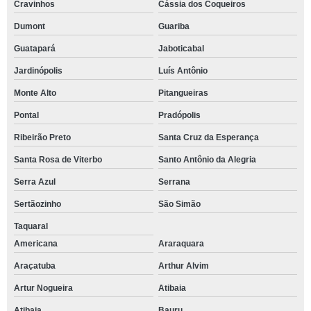
Cravinhos
Cássia dos Coqueiros
Dumont
Guariba
Guatapará
Jaboticabal
Jardinópolis
Luís Antônio
Monte Alto
Pitangueiras
Pontal
Pradópolis
Ribeirão Preto
Santa Cruz da Esperança
Santa Rosa de Viterbo
Santo Antônio da Alegria
Serra Azul
Serrana
Sertãozinho
São Simão
Taquaral
Americana
Araraquara
Araçatuba
Arthur Alvim
Artur Nogueira
Atibaia
Atibaia
Bauru