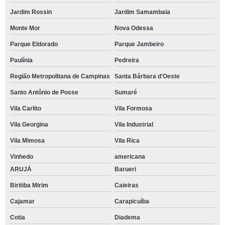
Jardim Rossin
Jardim Samambaia
Monte Mor
Nova Odessa
Parque Eldorado
Parque Jambeiro
Paulínia
Pedreira
Região Metropolitana de Campinas
Santa Bárbara d'Oeste
Santo Antônio de Posse
Sumaré
Vila Carlito
Vila Formosa
Vila Georgina
Vila Industrial
Vila Mimosa
Vila Rica
Vinhedo
americana
ARUJÁ
Barueri
Biritiba Mirim
Caieiras
Cajamar
Carapicuíba
Cotia
Diadema