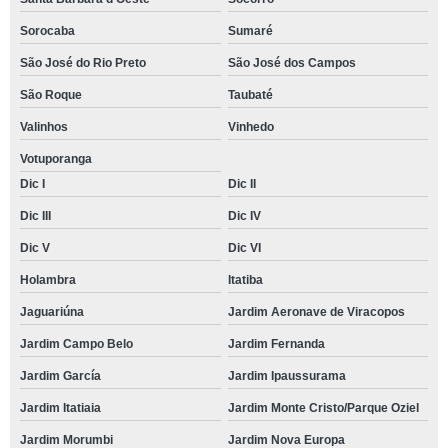
Sorocaba
Sumaré
São José do Rio Preto
São José dos Campos
São Roque
Taubaté
Valinhos
Vinhedo
Votuporanga
Dic I
Dic II
Dic III
Dic IV
Dic V
Dic VI
Holambra
Itatiba
Jaguariúna
Jardim Aeronave de Viracopos
Jardim Campo Belo
Jardim Fernanda
Jardim García
Jardim Ipaussurama
Jardim Itatiaia
Jardim Monte Cristo/Parque Oziel
Jardim Morumbi
Jardim Nova Europa