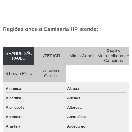
Regiões onde a Camisaria HP atende:
Região
GRANDE SÃO
INTERIOR
Minas Gerais
Metropolitana de
PAULO
Campinas
Sul Minas
Ribeirão Preto
Gerais
Aiuruoca
Alagoa
Albertina
Alfenas
Alpinópolis
Alterosa
Andradas
Andrelândia
Arantina
Arceburgo