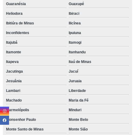
Guaranésia
Guaxupé
Heliodora
Ibiraci
Ibitiúra de Minas
Ilicínea
Inconfidentes
Ipuiuna
Itajubá
Itamogi
Itamonte
Itanhandu
Itapeva
Itaú de Minas
Jacutinga
Jacuí
Jesuânia
Juruaia
Lambari
Liberdade
Machado
Maria da Fé
Marmelópolis
Minduri
Monsenhor Paulo
Monte Belo
Monte Santo de Minas
Monte Sião