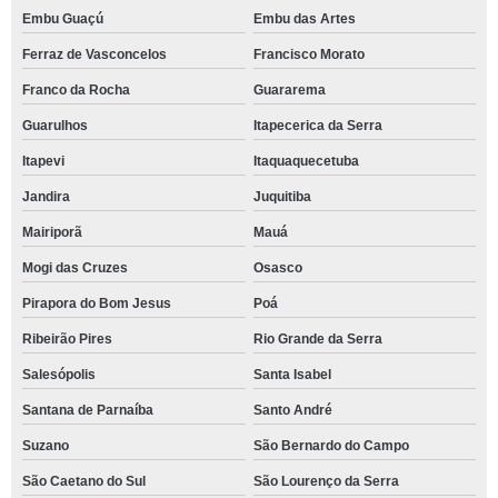
Embu Guaçú
Embu das Artes
Ferraz de Vasconcelos
Francisco Morato
Franco da Rocha
Guararema
Guarulhos
Itapecerica da Serra
Itapevi
Itaquaquecetuba
Jandira
Juquitiba
Mairiporã
Mauá
Mogi das Cruzes
Osasco
Pirapora do Bom Jesus
Poá
Ribeirão Pires
Rio Grande da Serra
Salesópolis
Santa Isabel
Santana de Parnaíba
Santo André
Suzano
São Bernardo do Campo
São Caetano do Sul
São Lourenço da Serra